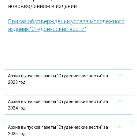
нововведением в издании.
Приказ об утверждении устава молодежного
издания "Студенческие вести"
Архив выпусков газеты "Студенческие вести" за
2023 год
Выпуск газеты Студенческие вести
№1 (167) за январь 2023 год
Архив выпусков газеты "Студенческие вести" за
2024 год
Выпуск газеты Студенческие вести
№2 (168) за февраль 2023 год
Выпуск газеты Студенческие вести
№1 (176) за январь 2024 год
Архив выпусков газеты "Студенческие вести" за
Выпуск газеты Студенческие вести
2025 год
№3 (169) за март 2023 год
Выпуск газеты Студенческие вести