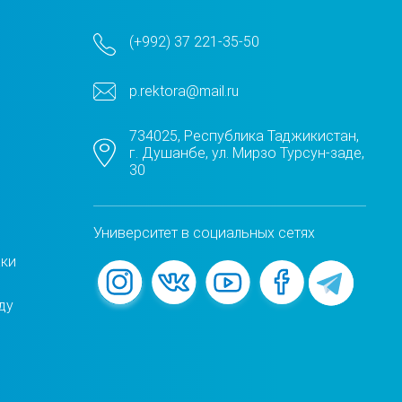
(+992) 37 221-35-50
p.rektora@mail.ru
734025, Республика Таджикистан,
г. Душанбе, ул. Мирзо Турсун-заде,
30
Университет в социальных сетях
жки
ду