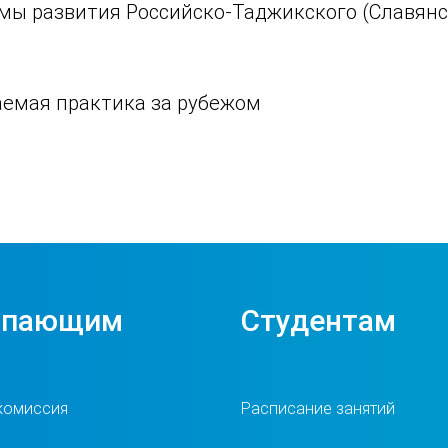
мы развития Российско-Таджикского (Славянс
аемая практика за рубежом
упающим
Студентам
комиссия
Расписание занятий