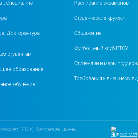
т, Специалитет
Расписание экзаменов
ура
Студенческие кружки
ра, Докторантура
Общежитие
Футбольный клуб РТСУ
ым студентам
Стипендии и меры поддер
сшее образование
Требования к внешнему ви
нное обучение
верситет" (РТСУ). Все права защищены.