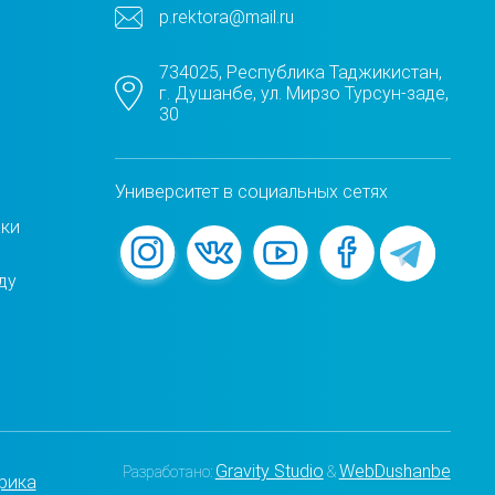
p.rektora@mail.ru
734025, Республика Таджикистан,
г. Душанбе, ул. Мирзо Турсун-заде,
30
Университет в социальных сетях
жки
ду
Gravity Studio
WebDushanbe
Разработано:
&