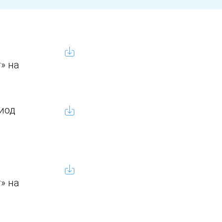
» на
иод
» на