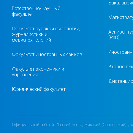
Бакалавриа
Естественно-научный
факультет
Магистрат
Факультет русской филологии,
Аспиранту
журналистики и
(PhD)
медиатехнологий
Иностранн
Факультет иностранных языков
Второе вы
Факультет экономики и
управления
Дистанцио
Юридический факультет
Официальный веб-сайт "Российско-Таджикский (Славянский) уни