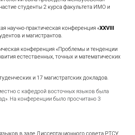
участие студенты 2 курса факультета ИМО и
ая научно-практическая конференция «
XXV
III
удентов и магистрантов.
ическая конференция «Проблемы и тенденции
звития естественных, точных и математических
туденческих и 17 магистратских докладов.
местно с кафедрой восточных языков была
ад». На конференции было просчитано 3
 языков
в зале Диссертационного совета РТСУ