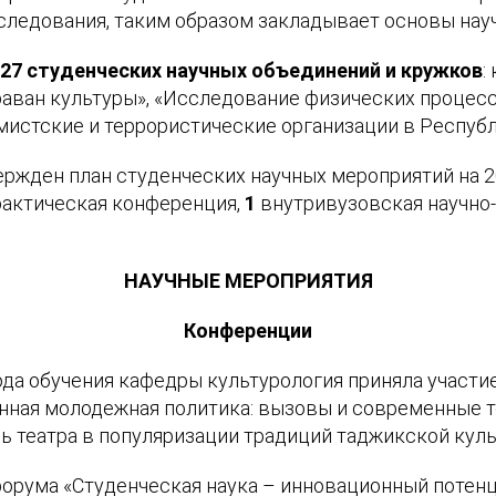
следования, таким образом закладывает основы нау
т
27 студенческих научных объединений и кружков
:
раван культуры», «Исследование физических процес
истские и террористические организации в Республ
ржден план студенческих научных мероприятий на 2
актическая конференция,
1
внутривузовская научно
НАУЧНЫЕ МЕРОПРИЯТИЯ
Конференции
года обучения кафедры культурология приняла участ
ная молодежная политика: вызовы и современные те
ль театра в популяризации традиций таджикской куль
орума «Студенческая наука – инновационный потен