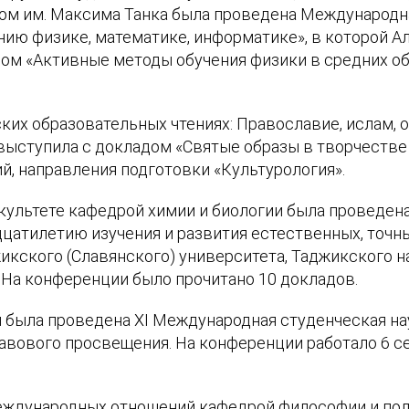
м им. Максима Танка была проведена Международна
ю физике, математике, информатике», в которой Али
адом «Активные методы обучения физики в средних 
их образовательных чтениях: Православие, ислам, о
выступила с докладом «Святые образы в творчестве 
, направления подготовки «Культурология».
культете кафедрой химии и биологии была проведен
атилетию изучения и развития естественных, точных 
икского (Славянского) университета, Таджикского 
. На конференции было прочитано 10 докладов.
была проведена XI Международная студенческая на
авового просвещения. На конференции работало 6 с
международных отношений
кафедрой философии и по