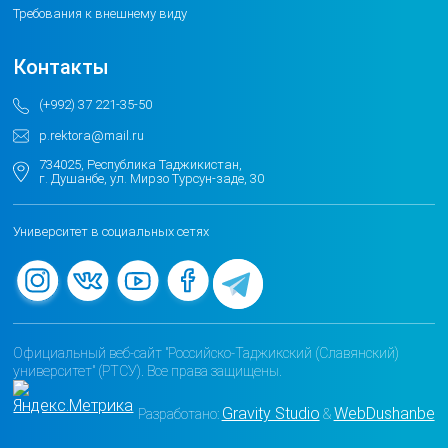
Требования к внешнему виду
Контакты
(+992) 37 221-35-50
p.rektora@mail.ru
734025, Республика Таджикистан,
г. Душанбе, ул. Мирзо Турсун-заде, 30
Университет в социальных сетях
Официальный веб-сайт "Российско-Таджикский (Славянский)
университет" (РТСУ). Все права защищены.
Gravity Studio
WebDushanbe
Разработано:
&