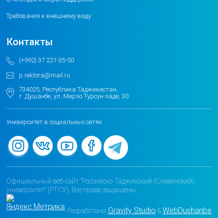
Требования к внешнему виду
Контакты
(+992) 37 221-35-50
p.rektora@mail.ru
734025, Республика Таджикистан,
г. Душанбе, ул. Мирзо Турсун-заде, 30
Университет в социальных сетях
Официальный веб-сайт "Российско-Таджикский (Славянский)
университет" (РТСУ). Все права защищены.
Gravity Studio
WebDushanbe
Разработано:
&