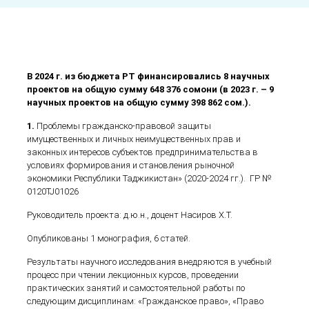
В 2024 г. из бюджета РТ финансировались 8 научных
проектов на общую сумму 648 376 сомони (в 2023 г. – 9
научных проектов на общую сумму 398 862 сом.).
1.
Проблемы гражданско-правовой защиты
имущественных и личных неимущественных прав и
законных интересов субъектов предпринимательства в
условиях формирования и становления рыночной
экономики Республики Таджикистан» (2020-2024 гг.). ГР №
0120TJ01026
Руководитель проекта: д.ю.н., доцент Насиров Х.Т.
Опубликованы 1 монография, 6 статей.
Результаты научного исследования внедряются в учебный
процесс при чтении лекционных курсов, проведении
практических занятий и самостоятельной работы по
следующим дисциплинам: «Гражданское право», «Право