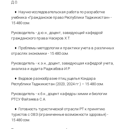
Д.О.
♦ Научно-исследовательская работа по разработке
учебника «Гражданское право Республики Таджикистан» -
15 480 сом.
Руководитель - д.ю.н., доцент, заведующий кафедрой
гражданского права Насиров Х.Т.
♦ Проблемы методологии и практики учета в различных
отраслях экономики - 15 480 сом.
Руководитель - к.э.н., доцент, заведующая кафедрой учета,
анализа и аудита Раджабова И.Р.
♦ Видовое разнообразие птиц ущелья Кондара
Республики Таджикистан (2023, 2024 гг.) – 15 480 сом.
Руководитель - к.б.н., доцент кафедры химии и биологии
РТСУ Файзиева С.А.
♦ Готовность туристической отрасли РТ к принятию
туристов с ОВЗ (ограниченные возможности здоровья) -
15 480 сом.