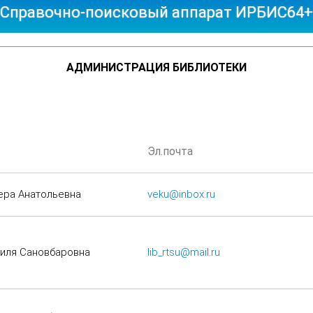
АДМИНИСТРАЦИЯ БИБЛИОТЕКИ
Эл.почта
ера Анатольевна
veku@inbox.ru
иля Сановбаровна
lib_rtsu@mail.ru