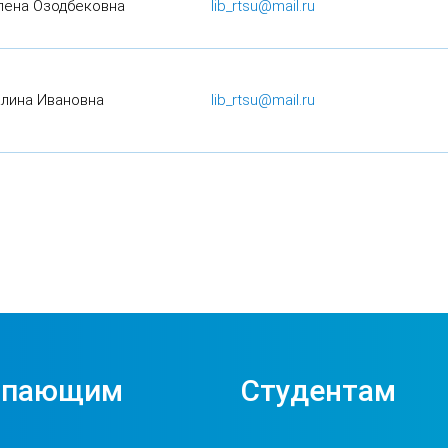
лена Озодбековна
lib_rtsu@mail.ru
алина Ивановна
lib_rtsu@mail.ru
упающим
Студентам