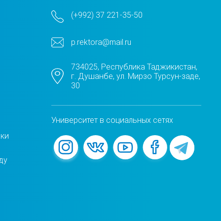
(+992) 37 221-35-50
p.rektora@mail.ru
734025, Республика Таджикистан,
г. Душанбе, ул. Мирзо Турсун-заде,
30
Университет в социальных сетях
жки
ду