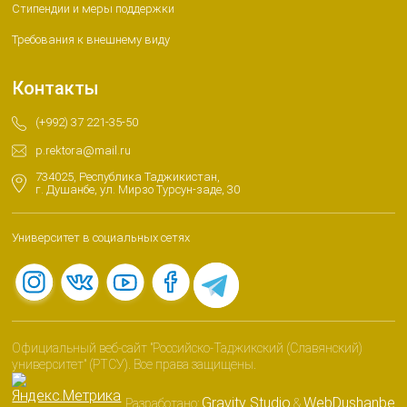
Стипендии и меры поддержки
Требования к внешнему виду
Контакты
(+992) 37 221-35-50
p.rektora@mail.ru
734025, Республика Таджикистан,
г. Душанбе, ул. Мирзо Турсун-заде, 30
Университет в социальных сетях
Официальный веб-сайт "Российско-Таджикский (Славянский)
университет" (РТСУ). Все права защищены.
Gravity Studio
WebDushanbe
Разработано:
&