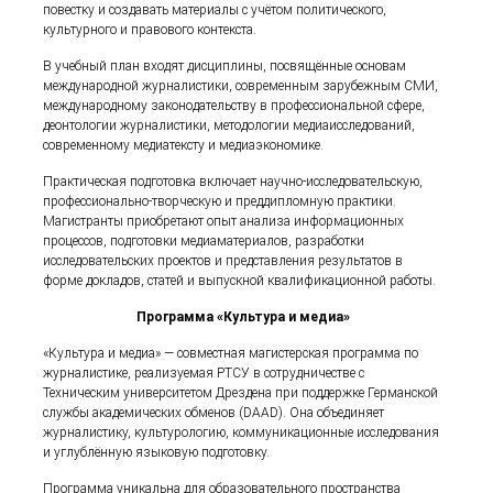
повестку и создавать материалы с учётом политического,
культурного и правового контекста.
В учебный план входят дисциплины, посвящённые основам
международной журналистики, современным зарубежным СМИ,
международному законодательству в профессиональной сфере,
деонтологии журналистики, методологии медиаисследований,
современному медиатексту и медиаэкономике.
Практическая подготовка включает научно-исследовательскую,
профессионально-творческую и преддипломную практики.
Магистранты приобретают опыт анализа информационных
процессов, подготовки медиаматериалов, разработки
исследовательских проектов и представления результатов в
форме докладов, статей и выпускной квалификационной работы.
Программа «Культура и медиа»
«Культура и медиа» — совместная магистерская программа по
журналистике, реализуемая РТСУ в сотрудничестве с
Техническим университетом Дрездена при поддержке Германской
службы академических обменов (DAAD). Она объединяет
журналистику, культурологию, коммуникационные исследования
и углублённую языковую подготовку.
Программа уникальна для образовательного пространства