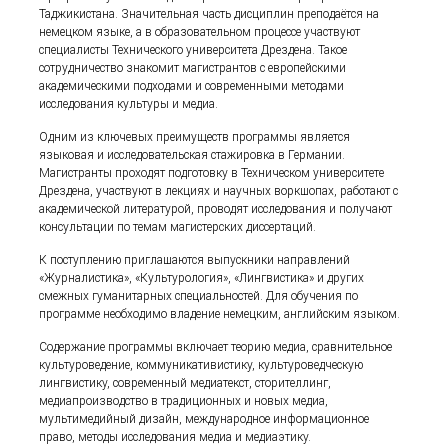
Таджикистана. Значительная часть дисциплин преподаётся на
немецком языке, а в образовательном процессе участвуют
специалисты Технического университета Дрездена. Такое
сотрудничество знакомит магистрантов с европейскими
академическими подходами и современными методами
исследования культуры и медиа.
Одним из ключевых преимуществ программы является
языковая и исследовательская стажировка в Германии.
Магистранты проходят подготовку в Техническом университете
Дрездена, участвуют в лекциях и научных воркшопах, работают с
академической литературой, проводят исследования и получают
консультации по темам магистерских диссертаций.
К поступлению приглашаются выпускники направлений
«Журналистика», «Культурология», «Лингвистика» и других
смежных гуманитарных специальностей. Для обучения по
программе необходимо владение немецким, английским языком.
Содержание программы включает теорию медиа, сравнительное
культуроведение, коммуникативистику, культуроведческую
лингвистику, современный медиатекст, сторителлинг,
медиапроизводство в традиционных и новых медиа,
мультимедийный дизайн, международное информационное
право, методы исследования медиа и медиаэтику.