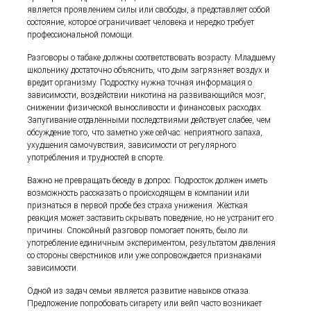
является проявлением силы или свободы, а представляет собой
состояние, которое ограничивает человека и нередко требует
профессиональной помощи.
Разговоры о табаке должны соответствовать возрасту. Младшему
школьнику достаточно объяснить, что дым загрязняет воздух и
вредит организму. Подростку нужна точная информация о
зависимости, воздействии никотина на развивающийся мозг,
снижении физической выносливости и финансовых расходах.
Запугивание отдалёнными последствиями действует слабее, чем
обсуждение того, что заметно уже сейчас: неприятного запаха,
ухудшения самочувствия, зависимости от регулярного
употребления и трудностей в спорте.
Важно не превращать беседу в допрос. Подросток должен иметь
возможность рассказать о происходящем в компании или
признаться в первой пробе без страха унижения. Жёсткая
реакция может заставить скрывать поведение, но не устранит его
причины. Спокойный разговор помогает понять, было ли
употребление единичным экспериментом, результатом давления
со стороны сверстников или уже сопровождается признаками
зависимости.
Одной из задач семьи является развитие навыков отказа.
Предложение попробовать сигарету или вейп часто возникает