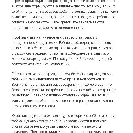
нередко происходит в возрасте, когда навыки самостоятельного
выбора ещё формируются, а влияние сверстников, социальных
сетей и популярных образов особенно велико. Семья не является
единственным фактором, определяющим поведение ребёнка, но
остаётся наиболее устойчивой средой, где закладываются
представления о здоровье и ответственности.
Профилактика начинается не с разового запрета, а с
повседневного уклада семьи. Ребёнок наблюдает, как взрослые
относятся к собственному здоровью, умеют ли справляться со
стрессом без вредных привычек и соблюдают ли правила, о
которых говорят другим. Поэтому личный пример родителей
действует убедительнее наставлений.
Если взрослые курят дома, в автомобиле или рядом с детьми,
табачный дым становится частью привычной обстановки.
Всемирная организация здравоохранения подчёркивает, что
безопасного уровня воздействия вторичного табачного дыма не
существует. Правило о полном отсутствии курения в доме и
машине должно действовать постоянно и распространяться на
всех членов семьи и гостей.
Курящим родителям бывает трудно говорить с ребёнком о вреде
табака. Однако честное признание зависимости и попытка
отказаться от неё могут стать важным воспитательным
примером. Подросток видит, что никотиновая зависимость не