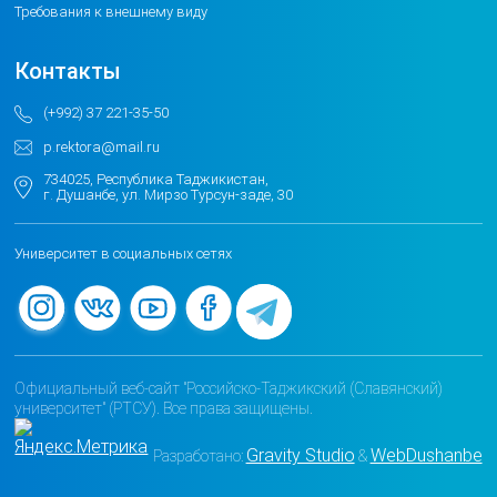
Требования к внешнему виду
Контакты
(+992) 37 221-35-50
p.rektora@mail.ru
734025, Республика Таджикистан,
г. Душанбе, ул. Мирзо Турсун-заде, 30
Университет в социальных сетях
Официальный веб-сайт "Российско-Таджикский (Славянский)
университет" (РТСУ). Все права защищены.
Gravity Studio
WebDushanbe
Разработано:
&