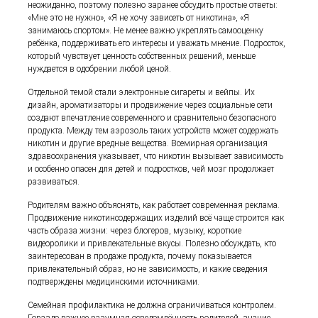
неожиданно, поэтому полезно заранее обсудить простые ответы:
«Мне это не нужно», «Я не хочу зависеть от никотина», «Я
занимаюсь спортом». Не менее важно укреплять самооценку
ребёнка, поддерживать его интересы и уважать мнение. Подросток,
который чувствует ценность собственных решений, меньше
нуждается в одобрении любой ценой.
Отдельной темой стали электронные сигареты и вейпы. Их
дизайн, ароматизаторы и продвижение через социальные сети
создают впечатление современного и сравнительно безопасного
продукта. Между тем аэрозоль таких устройств может содержать
никотин и другие вредные вещества. Всемирная организация
здравоохранения указывает, что никотин вызывает зависимость
и особенно опасен для детей и подростков, чей мозг продолжает
развиваться.
Родителям важно объяснять, как работает современная реклама.
Продвижение никотинсодержащих изделий всё чаще строится как
часть образа жизни: через блогеров, музыку, короткие
видеоролики и привлекательные вкусы. Полезно обсуждать, кто
заинтересован в продаже продукта, почему показывается
привлекательный образ, но не зависимость, и какие сведения
подтверждены медицинскими источниками.
Семейная профилактика не должна ограничиваться контролем.
Гораздо важнее разумная осведомлённость родителей, знание