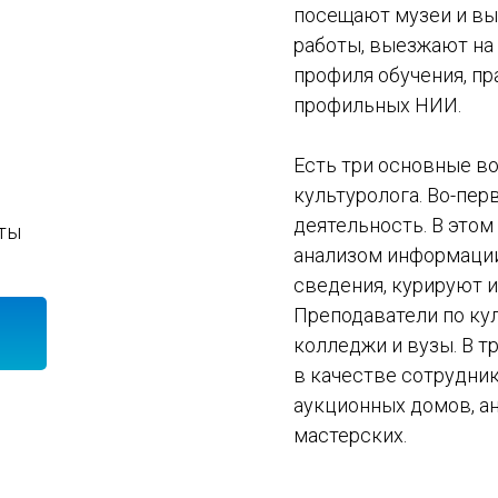
посещают музеи и вы
работы, выезжают на 
профиля обучения, пр
профильных НИИ.
Есть три основные в
культуролога. Во-пер
деятельность. В это
кты
анализом информации
сведения, курируют и
Преподаватели по ку
и
колледжи и вузы. В т
в качестве сотрудни
аукционных домов, а
мастерских.