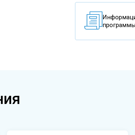
Информаци
программы
ния