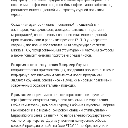
поколения профессионалов, способных эффективно работать над
развитием инвестиционной и инфраструктурной политики
страны.
Созданная аудитория станет постоянной площадкой для
семинаров, мастер-классов, исследовательских инициатив и
мероприятий, направленных на повышение инвестиционной
привлекательности и развитие проектов ГЧП. В университете
уверены, что новый образовательный ресурс укрепит связи
между РТСУ, государственными структурами и частным сектором,
а также повысит качество подготовки специалистов.
Во время своего выступления Владимир Якунин
поприветствовал присутствующих, поздравил всех с открытием и
подчеркнул, что ключевым элементом новой программы
является обучение, основанное на лучших мировых практиках и
современных образовательных подходах.
В рамках мероприятия состоялось торжественное вручение
сертификатов студентам факультета экономики и управления –
Робие Рахматовой , Комрону Нурову, Сабрине Юсуповой, Сабрине
Рахмоновой и Нозирамо Тохировой, ставшим стипендиатами
Евразийского банка развития по направлению государственно-
частного партнёрства. Другие участники конкурсного отбора,
который проходил онлайн на базе РТСУ 11 ноября, получили