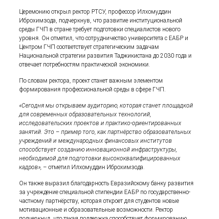
Церемонию открыл ректор РТСУ, профессор Илхомуддин
Иброхимзода, подчеркнув, что развитие институциональной
среды ГЧП в стране требует подготовки специалистов нового
уровня. Он отметил, что сотрудничество университета с ЕАБР и
Центром ГЧП соответствует стратегическим задачам
Национальной стратегии развития Таджикистана до 2030 года и
отвечает потребностям практической экономики.
По словам ректора, проект станет важным элементом
формирования профессиональной среды в сфере ГЧП.
«Сегодня мы открываем аудиторию, которая станет площадкой
для современных образовательных технологий,
исследовательских проектов и практико-ориентированных
занятий. Это
–
пример того, как партнёрство образовательных
учреждений и международных финансовых институтов
способствует созданию инновационной инфраструктуры,
необходимой для подготовки высококвалифицированных
кадров»,
– отметил Илхомуддин Иброхимзода.
Он также выразил благодарность Евразийскому банку развития
за учреждение специальной стипендии ЕАБР по государственно-
частному партнёрству, которая откроет для студентов новые
мотивационные и образовательные возможности. Ректор
подчеркнул, что такая поддержка способствует формированию