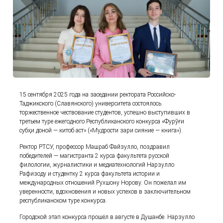
15 сентября 2025 года на заседании ректората Российско-
Таджикского (Славянского) университета состоялось
торжественное чествование студентов, успешно выступивших в
третьем туре ежегодного Республиканского конкурса «Фурӯғи
субҳи доноӣ — китоб аст» («Мудрости зари сияние — книга»).
Ректор РТСУ, профессор Машраб Файзулло, поздравил
победителей — магистранта 2 курса факультета русской
филологии, журналистики и медиатехнологий Нарзулло
Рафизоду и студентку 2 курса факультета истории и
международных отношений Рухшону Норову. Он пожелал им
уверенности, вдохновения и новых успехов в заключительном
республиканском туре конкурса.
Городской этап конкурса прошёл в августе в Душанбе. Нарзулло